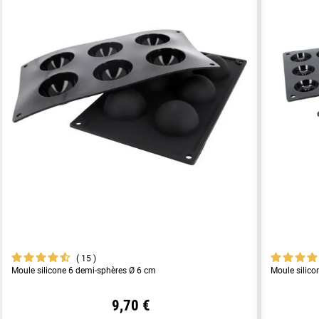
15
Moule silicone 6 demi-sphères Ø 6 cm
Moule silico
9,70 €