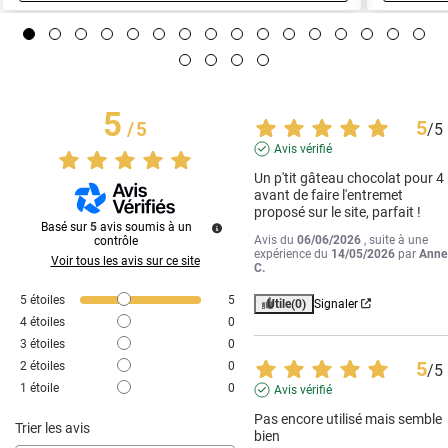
5
5
/
5
/
5
Avis vérifié
Un p'tit gâteau chocolat pour 4 
avant de faire l'entremet 
proposé sur le site, parfait !
Basé sur
5
avis soumis à un
Avis du
06/06/2026
, suite à une
contrôle
expérience du
14/05/2026
par
Anne
Voir tous les avis sur ce site
C.
5
étoiles
5
Utile
(0)
Signaler
4
étoiles
0
3
étoiles
0
5
2
étoiles
0
/
5
1
étoile
0
Avis vérifié
Pas encore utilisé mais semble 
Trier les avis
bien