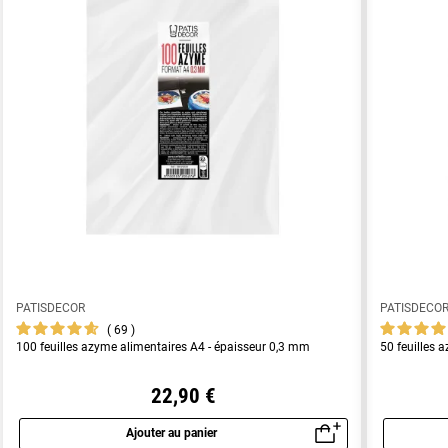
PATISDECOR
PATISDECO
69
100 feuilles azyme alimentaires A4 - épaisseur 0,3 mm
50 feuilles 
22,90 €
Ajouter au panier
Aperçu rapide