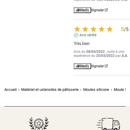
Utile
(0)
Signaler
5
/
5
Avis vérifié
Très bien
Avis du
08/04/2022
, suite à une
expérience du
25/03/2022
par
A.A.
Utile
(0)
Signaler
Accueil
Matériel et ustensiles de pâtisserie
Moules silicone
Moule Si