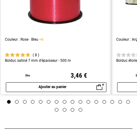
Couleur : Rose · Bleu
+6
Couleur : Arg
8
Bolduc satiné 7 mm d'épaisseur - 500 m
Bolduc étoi
3,46 €
Dès
Ajouter au panier
Aperçu rapide