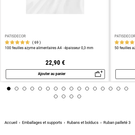
PATISDECOR
PATISDECO
69
100 feuilles azyme alimentaires A4 - épaisseur 0,3 mm
50 feuilles 
22,90 €
Ajouter au panier
Aperçu rapide
Accueil
Emballages et supports
Rubans et bolducs
Ruban pailleté 38