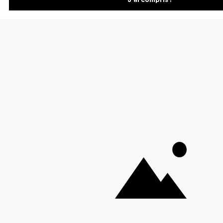
S'inscrire
Vous pourrez vous désinscrire depuis votre espace client.
À propos de Cerf Dellier
Votre commande
Guides et conseil
Contactez notre service client