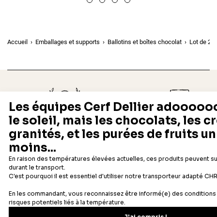
Accueil
Emballages et supports
Ballotins et boîtes chocolat
Lot de 2 k
Depuis 1932
Livraison rapide 24/48
Fabricant français reconnu
Offerte dès 69 € en point rela
Newsletter
Recevez les recettes, astuces et offres spéciales.