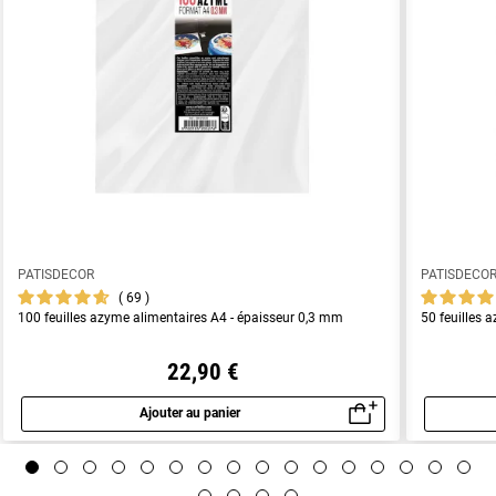
PATISDECOR
PATISDECO
69
100 feuilles azyme alimentaires A4 - épaisseur 0,3 mm
50 feuilles 
22,90 €
Ajouter au panier
Aperçu rapide