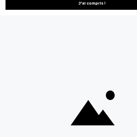
Vous pourrez vous désinscrire depuis votre espace client.
À propos de Cerf Dellier
Votre commande
Guides et conseil
Contactez notre service client