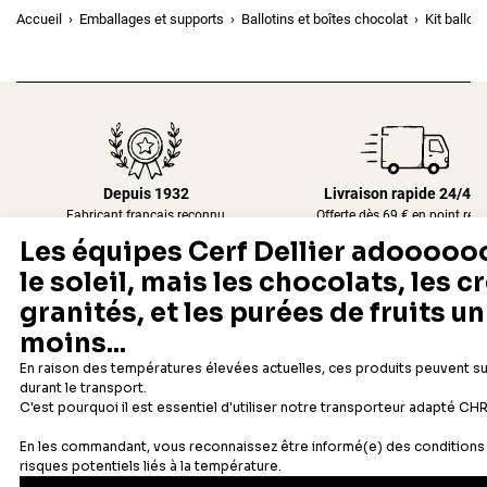
Accueil
Emballages et supports
Ballotins et boîtes chocolat
Kit ballot
Depuis 1932
Livraison rapide 24/48
Fabricant français reconnu
Offerte dès 69 € en point rela
Newsletter
Recevez les recettes, astuces et offres spéciales.
S'inscrire