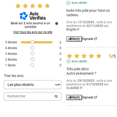
Avis vérifié
boite très jolie pour faire un 
cadeau
Avis du
17/12/2025
, suite à une
Basé sur
2
avis soumis à un
expérience du
22/11/2025
par
contrôle
Brigitte P.
Voir tous les avis sur ce site
Utile
(0)
Signaler
5
étoiles
2
4
étoiles
0
3
étoiles
0
5
/
5
2
étoiles
0
Avis vérifié
1
étoile
0
Très jolie déco

Autre événement ?
Trier les avis
Avis du
29/10/2025
, suite à une
expérience du
01/10/2025
par
CLAUDIE P.
Utile
(0)
Signaler