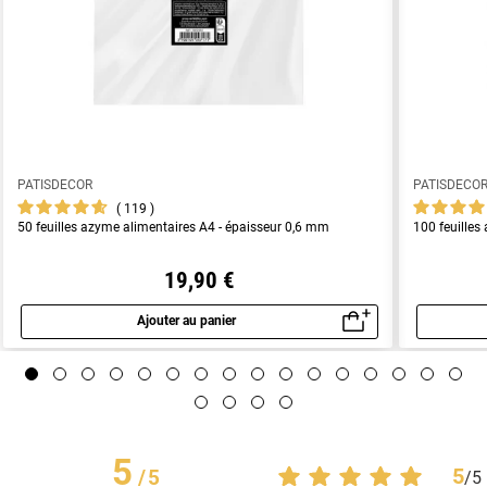
PATISDECOR
PATISDECO
119
50 feuilles azyme alimentaires A4 - épaisseur 0,6 mm
100 feuilles
19,90 €
Ajouter au panier
Aperçu rapide
5
5
/
5
/
5