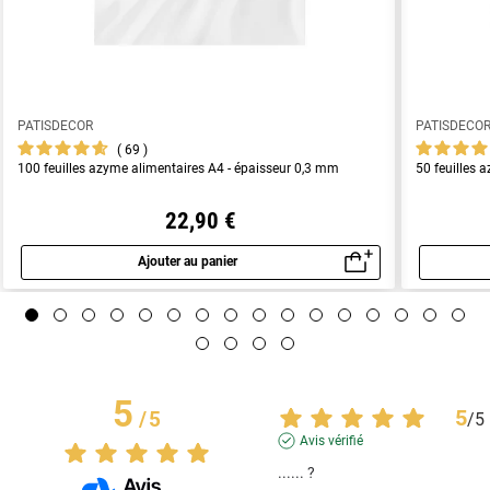
PATISDECOR
PATISDECO
69
100 feuilles azyme alimentaires A4 - épaisseur 0,3 mm
50 feuilles 
22,90 €
Ajouter au panier
Aperçu rapide
5
5
/
5
/
5
Avis vérifié
...... ?