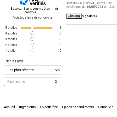
Avis du
21/11/2024
, suite à une
expérience du
16/05/2023
par
A.A.
Basé sur
1
avis soumis à un
contrôle
Utile
(0)
Signaler
Voir tous les avis sur ce site
5
étoiles
1
4
étoiles
0
3
étoiles
0
2
étoiles
0
1
étoile
0
Trier les avis
Accueil
Ingrédients
Epicerie fine
Epices et condiments
Cannelle en 