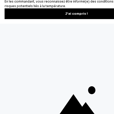
Newsletter
Recevez les recettes, astuces et offres spéciales.
S'inscrire
Vous pourrez vous désinscrire depuis votre espace client.
À propos de Cerf Dellier
Votre commande
Guides et conseil