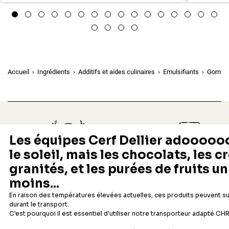
Accueil
Ingrédients
Additifs et aides culinaires
Emulsifiants
Gomme 
Depuis 1932
Livraison rapide 24/48
Fabricant français reconnu
Offerte dès 69 € en point rela