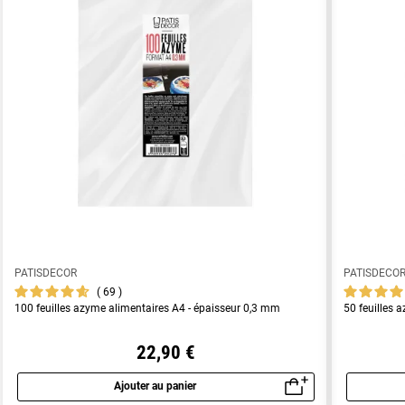
PATISDECOR
PATISDECO
69
100 feuilles azyme alimentaires A4 - épaisseur 0,3 mm
50 feuilles 
22,90 €
Ajouter au panier
Aperçu rapide