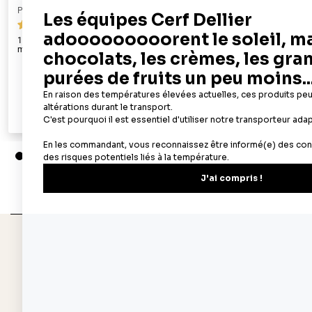
PATISDECOR
PATISDECOR
69
100 feuilles azyme alimentaires A4 - épaisseur 0,3
50 feuilles az
mm
22,90 €
Ajouter au panier
Aperçu rapide
Depuis 1932
Livraison rapide 
Fabricant français reconnu
Offerte dès 69 € en poi