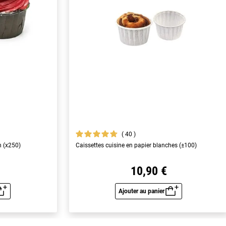
40
n (x250)
Caissettes cuisine en papier blanches (±100)
10,90 €
Ajouter au panier
u rapide
Aperçu rapide