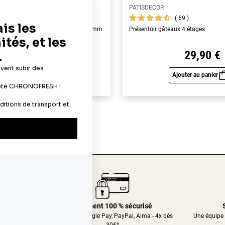
PATISDECOR
119
69
yme alimentaires A4 - épaisseur 0,6 mm
Présentoir gâteaux 4 étages
19,90 €
29,90 €
Ajouter au panier
Ajouter au panier
Aperçu rapide
Aperç
24/48h
Paiement 100 % sécurisé
nt relais
CB, Apple&Google Pay, PayPal, Alma - 4x dès
Une équipe 