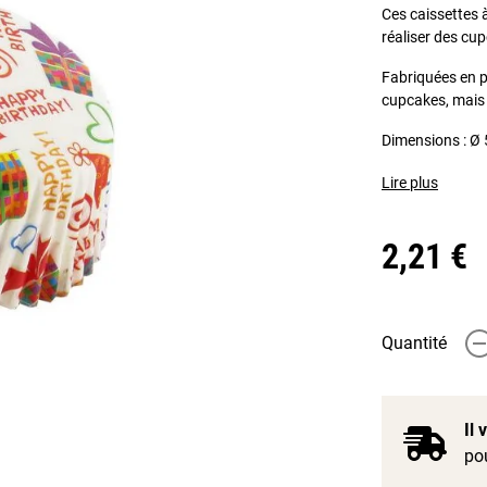
Ces caissettes 
réaliser des cup
Fabriquées en pa
cupcakes, mais 
Dimensions : Ø 
Lire plus
2,21 €
Quantité
-
Il
pou