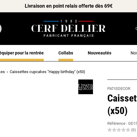
Livraison en point relais offerte dès 69€
équiper pour la rentrée
Collabs
Nouveautés
Nos
kes
Caissettes cupcakes "Happy birthday" (x50)
PATISDECOR
Caisset
(x50)
Référence :
GD1
(0)