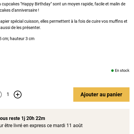
à cupcakes "Happy Birthday" sont un moyen rapide, facile et malin de
cakes d'anniversaire !
pier spécial cuisson, elles permettent à la fois de cuire vos muffins et
aussi de les présenter.
5 cm; hauteur 3 cm
En stock
Ajouter
au panier
+
 vous reste
1j 20h 22m
r être livré en express ce mardi 11 août