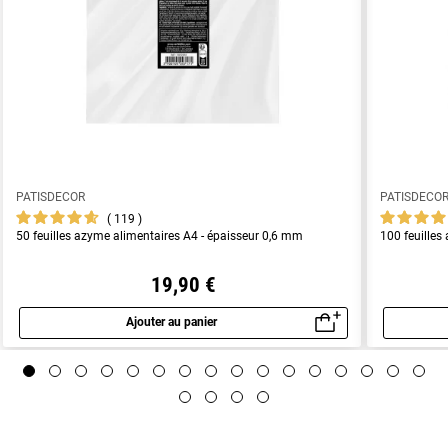
PATISDECOR
PATISDECO
119
50 feuilles azyme alimentaires A4 - épaisseur 0,6 mm
100 feuilles
19,90 €
Ajouter au panier
Aperçu rapide