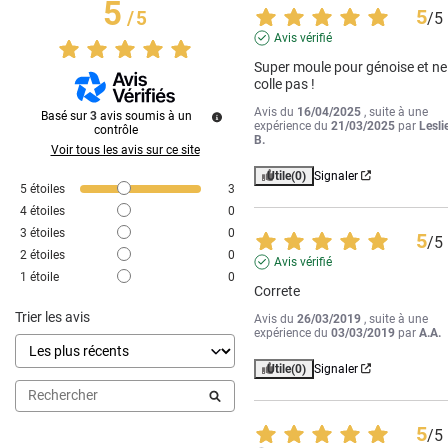
5
5
/
5
/
5
Avis vérifié
Super moule pour génoise et ne 
colle pas !
Avis du
16/04/2025
, suite à une
Basé sur
3
avis soumis à un
expérience du
21/03/2025
par
Lesli
contrôle
B.
Voir tous les avis sur ce site
Utile
(0)
Signaler
5
étoiles
3
4
étoiles
0
3
étoiles
0
5
/
5
2
étoiles
0
Avis vérifié
1
étoile
0
Correte
Trier les avis
Avis du
26/03/2019
, suite à une
expérience du
03/03/2019
par
A.A.
Utile
(0)
Signaler
5
/
5