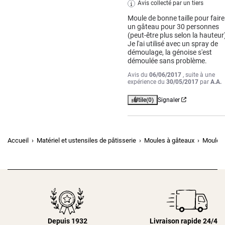
Avis collecté par un tiers
Moule de bonne taille pour faire 
un gâteau pour 30 personnes 
(peut-être plus selon la hauteur)
Je l'ai utilisé avec un spray de 
démoulage, la génoise s'est 
démoulée sans problème.
Avis du
06/06/2017
, suite à une
expérience du
30/05/2017
par
A.A.
Utile
(0)
Signaler
Accueil
Matériel et ustensiles de pâtisserie
Moules à gâteaux
Moules
Depuis 1932
Livraison rapide 24/48