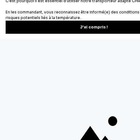
Newsletter
Recevez les recettes, astuces et offres spéciales.
S'inscrire
Vous pourrez vous désinscrire depuis votre espace client.
À propos de Cerf Dellier
Votre commande
Guides et conseil
Contactez notre service client