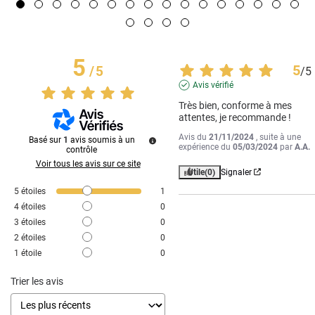
5
5
/
5
/
5
Avis vérifié
Très bien, conforme à mes 
attentes, je recommande !
Avis du
21/11/2024
, suite à une
Basé sur
1
avis soumis à un
expérience du
05/03/2024
par
A.A.
contrôle
Voir tous les avis sur ce site
Utile
(0)
Signaler
5
étoiles
1
4
étoiles
0
3
étoiles
0
2
étoiles
0
1
étoile
0
Trier les avis