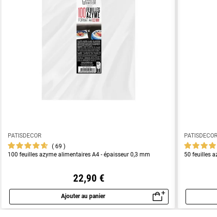
PATISDECOR
PATISDECO
69
100 feuilles azyme alimentaires A4 - épaisseur 0,3 mm
50 feuilles 
22,90 €
Ajouter au panier
Aperçu rapide