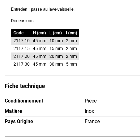
Entretien : passe au lave-vaisselle.
Dimensions :
Code
H (cm)
L (cm)
l (cm)
2117.10
45 mm
10 mm
2 mm
2117.15
45 mm
15 mm
2 mm
2117.20
45 mm
20 mm
2 mm
2117.30
45 mm
30 mm
5 mm
Fiche technique
Conditionnement
Pièce
Matière
Inox
Pays Origine
France