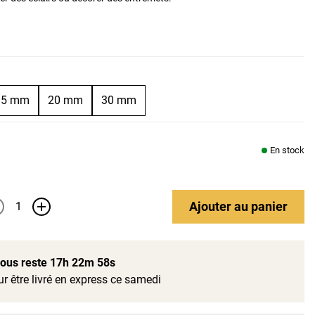
15 mm
20 mm
30 mm
En stock
Ajouter
au panier
+
 vous reste
17h 22m 58s
r être livré en express ce samedi