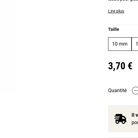
Lire plus
Taille
10 mm
3,70 €
Quantité
-
Il
pou