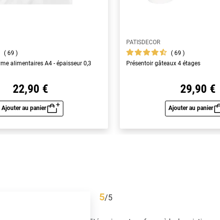
PATISDECOR
69
69
yme alimentaires A4 - épaisseur 0,3
Présentoir gâteaux 4 étages
22,90 €
29,90 €
Ajouter au panier
Ajouter au panier
Aperçu rapide
Aperç
5
/
5
Avis vérifié