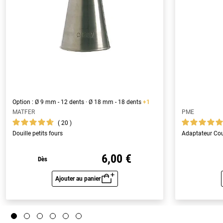
Option : Ø 9 mm - 12 dents · Ø 18 mm - 18 dents
+1
MATFER
PME
20
Douille petits fours
Adaptateur Cou
6,00 €
Dès
Ajouter au panier
Aperçu rapide