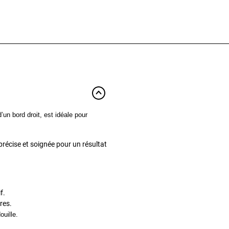
’un bord droit,
est idéale pour
 précise et soignée pour un résultat
f.
res.
ouille.