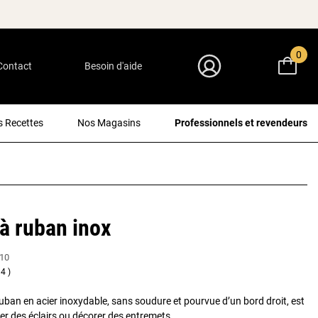
0
Contact
Besoin d'aide
Mon Compte
 Recettes
Nos Magasins
Professionnels et revendeurs
 à ruban inox
10
4
ruban en acier inoxydable, sans soudure et pourvue d’un bord droit, est
cer des éclairs ou décorer des entremets.