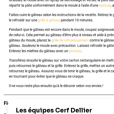
Graissez le moule avec un spray de démoulage et versez la pâte dan
répartir la pâte uniformément dans le moule à l'aide d'une
spatule
, 
Faites cuire le gâteau selon les instructions de la recette. Retirez le
le refroidir sur une
grille à gâteau
pendant 10 minutes.
Pendant que le gâteau est encore dans le moule, coupez soigneusem
de celui-ci. Cela permet au gâteau d'être plus à niveau et aide à préve
gâteau du moule, placez la
grille de refroidissement
contre le gâteau 
gâteau. Soulevez le moule avec précaution. Laissez refroidir le gâ
Enlevez les miettes du gâteau avec un
pinceau
.
Transférez ensuite le gâteau sur votre carton rectangulaire en metta
puis retournez le gâteau et la grille. Enlevez la grille, mettez un aut
retournez le gâteau. Assurez-vous de tenir le gâteau, la grille et le
en tournant pour éviter que le gâteau ne craque.
Il ne vous reste plus ensuite qu'à le décorer selon vos envies !
Fiche technique