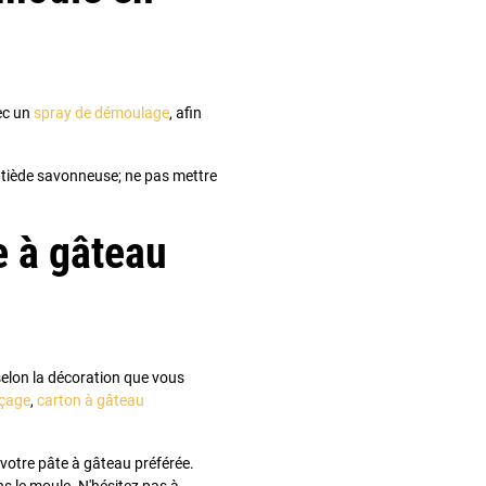
vec un
spray de démoulage
, afin
au tiède savonneuse; ne pas mettre
e à gâteau
selon la décoration que vous
çage
,
carton à gâteau
 votre pâte à gâteau préférée.