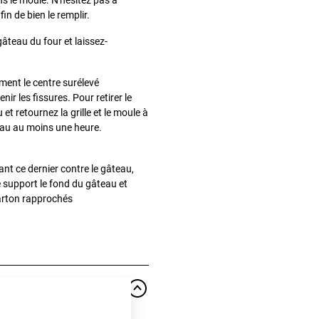
s le moule. N'hésitez pas à
afin de bien le remplir.
 gâteau du four et laissez-
ent le centre surélevé
nir les fissures. Pour retirer le
et retournez la grille et le moule à
teau au moins une heure.
nt ce dernier contre le gâteau,
re support le fond du gâteau et
 carton rapprochés