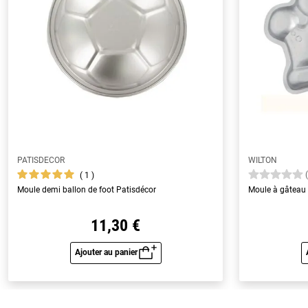
PATISDECOR
WILTON
1
Moule demi ballon de foot Patisdécor
Moule à gâteau
11,30 €
Ajouter au panier
Aperçu rapide