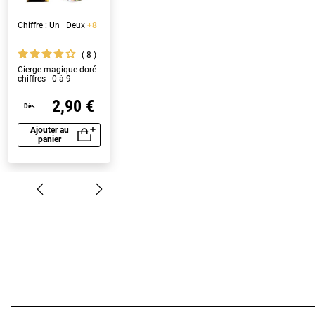
Chiffre : Un · Deux
+8
8
Cierge magique doré
chiffres - 0 à 9
2,90 €
Dès
Ajouter au
panier
Aperçu rapide