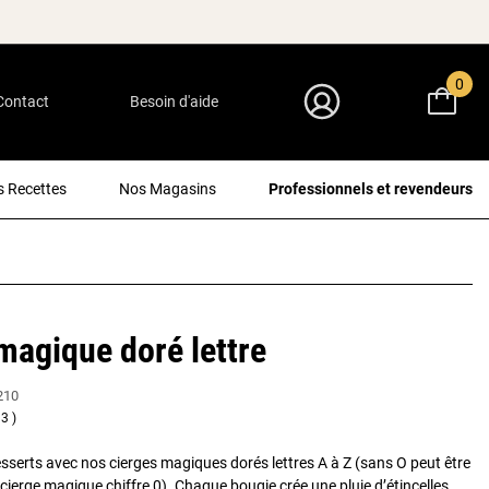
0
Contact
Besoin d'aide
Mon Compte
 Recettes
Nos Magasins
Professionnels et revendeurs
magique doré lettre
210
3
esserts avec nos cierges magiques dorés lettres A à Z (sans O peut être
cierge magique chiffre 0). Chaque bougie crée une pluie d’étincelles