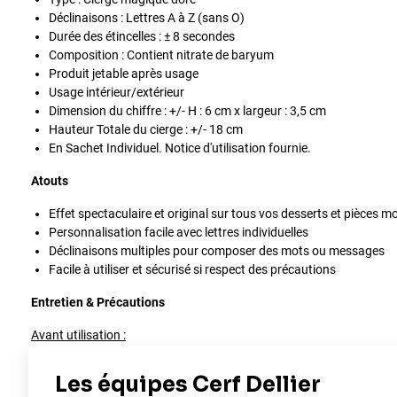
Déclinaisons : Lettres A à Z (sans O)
Durée des étincelles : ± 8 secondes
Composition : Contient nitrate de baryum
Produit jetable après usage
Usage intérieur/extérieur
Dimension du chiffre : +/- H : 6 cm x largeur : 3,5 cm
Hauteur Totale du cierge : +/- 18 cm
En Sachet Individuel. Notice d'utilisation fournie.
Atouts
Effet spectaculaire et original sur tous vos desserts et pièces m
Personnalisation facile avec lettres individuelles
Déclinaisons multiples pour composer des mots ou messages
Facile à utiliser et sécurisé si respect des précautions
Entretien & Précautions
Avant utilisation :
Vérifier qu’aucune matière inflammable n’est à proximité
Placer la bougie dans le gâteau ou support adapté