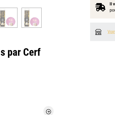
Il
pou
Voir
 par Cerf