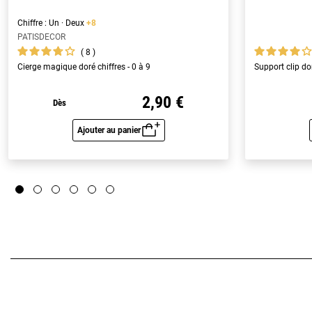
Chiffre : Un · Deux
+8
PATISDECOR
8
Cierge magique doré chiffres - 0 à 9
Support clip do
2,90 €
Dès
Ajouter au panier
Aperçu rapide