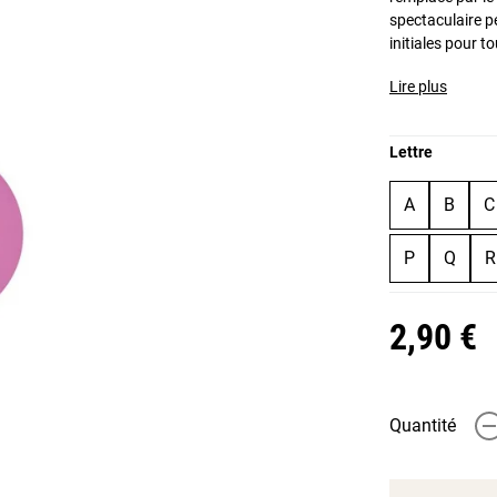
spectaculaire 
initiales pour t
Lire plus
Lettre
A
B
C
P
Q
R
2,90 €
Quantité
-