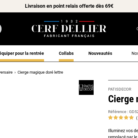
Livraison en point relais offerte dès 69€
équiper pour la rentrée
Collabs
Nouveautés
Nos
versaire
Cierge magique doré lettre
PATISDECOR
Cierge 
Référence :
GD5
Illuminez vos d
remplacé par le 