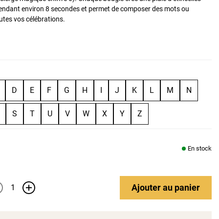
pendant environ 8 secondes et permet de composer des mots ou
outes vos célébrations.
D
E
F
G
H
I
J
K
L
M
N
S
T
U
V
W
X
Y
Z
En stock
Ajouter
au panier
+