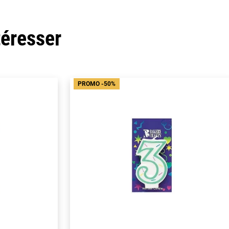
téresser
PROMO -50%