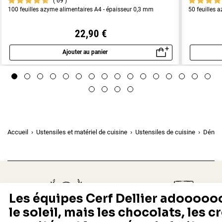
69
100 feuilles azyme alimentaires A4 - épaisseur 0,3 mm
50 feuilles 
22,90 €
Ajouter au panier
Aperçu rapide
Accueil
Ustensiles et matériel de cuisine
Ustensiles de cuisine
Dénoy
Depuis 1932
Livraison rapide 24/48
Fabricant français reconnu
Offerte dès 69 € en point rela