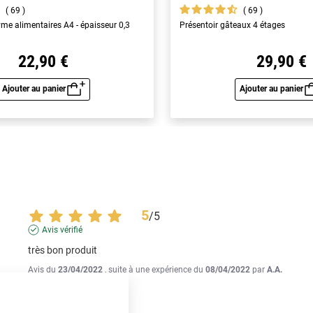
69
69
yme alimentaires A4 - épaisseur 0,3
Présentoir gâteaux 4 étages
22,90 €
29,90 €
Ajouter au panier
Ajouter au panier
Aperçu rapide
Aperç
5
/
5
Avis vérifié
très bon produit
Avis du
23/04/2022
, suite à une expérience du
08/04/2022
par
A.A.
Utile
(0)
Signaler