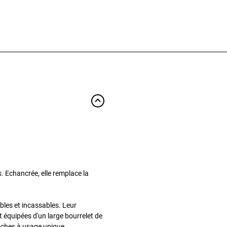
. Echancrée, elle remplace la
bles et incassables. Leur
nt équipées d'un large bourrelet de
poches à usage unique.