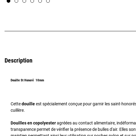
Description
Douille St Honoré 10mm
Cette
douille
est spécialement conçue pour garnir les saint-honorés
cuillère.
Douilles en copolyester
agréées au contact alimentaire, indéforma
transparence permet de vérifier la présence de bulles d'air. Elles so
maintien permettant ainsi leur utilisation sur poches nylon et sur 