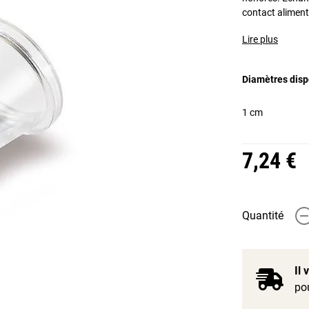
contact aliment
Lire plus
Diamètres disp
1 cm
7,24 €
Quantité
-
Il
pou