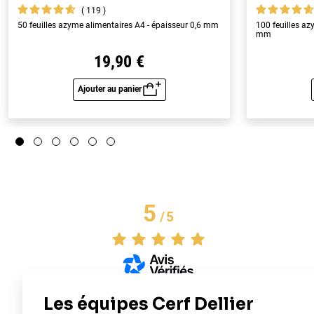
119
50 feuilles azyme alimentaires A4 - épaisseur 0,6 mm
100 feuilles az
mm
19,90 €
Ajouter au panier
Aperçu rapide
5
/
5
Basé sur
3
avis soumis à un
contrôle
Voir tous les avis sur ce site