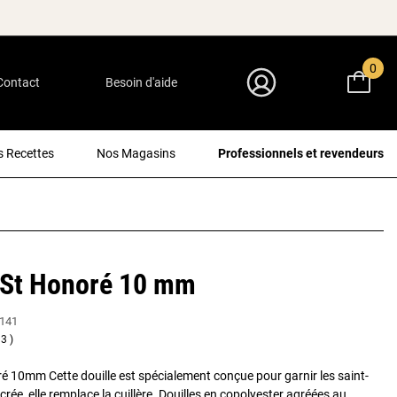
0
Contact
Besoin d'aide
Mon Compte
 Recettes
Nos Magasins
Professionnels et revendeurs
 St Honoré 10 mm
141
3
ré 10mm Cette douille est spécialement conçue pour garnir les saint-
ée, elle remplace la cuillère. Douilles en copolyester agréées au