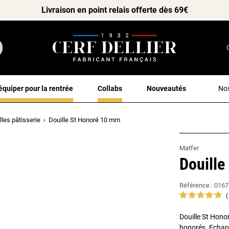
Livraison en point relais offerte dès 69€
équiper pour la rentrée
Collabs
Nouveautés
Nos
lles pâtisserie
Douille St Honoré 10 mm
Matfer
Douille
Référence :
0167
Douille St Hono
honorés. Echancr