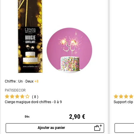
Chiffre : Un · Deux
+8
PATISDECOR
8
Cierge magique doré chiffres - 0 à 9
Support clip 
2,90 €
Dès
Ajouter au panier
Aperçu rapide