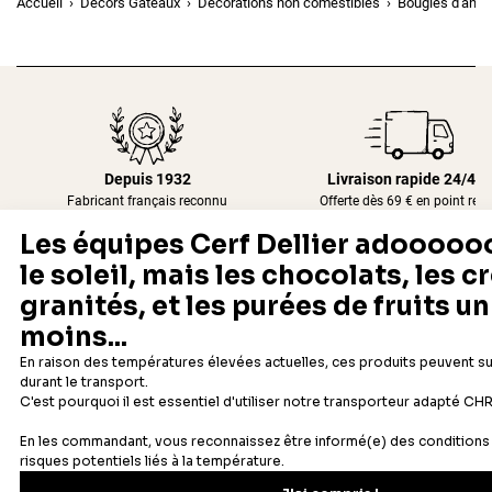
Accueil
Décors Gâteaux
Décorations non comestibles
Bougies d'anni
Depuis 1932
Livraison rapide 24/48
Fabricant français reconnu
Offerte dès 69 € en point rela
Newsletter
Recevez les recettes, astuces et offres spéciales.
S'inscrire