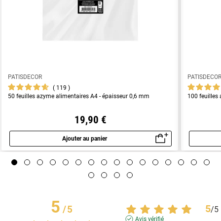
PATISDECOR
PATISDECO
119
50 feuilles azyme alimentaires A4 - épaisseur 0,6 mm
100 feuilles
19,90 €
Ajouter au panier
Aperçu rapide
5
5
/
5
/
5
Avis vérifié