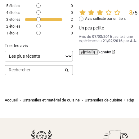
5
étoiles
0
3
/
5
4
étoiles
0
Avis collecté par un tiers
3
étoiles
2
2
étoiles
0
Un peu petite
1
étoile
0
Avis du
07/03/2016
, suite à une
expérience du
21/02/2016
par
A.A.
Trier les avis
Utile
(0)
Signaler
Accueil
Ustensiles et matériel de cuisine
Ustensiles de cuisine
Râpes,