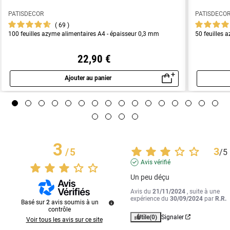
PATISDECOR
PATISDECO
69
100 feuilles azyme alimentaires A4 - épaisseur 0,3 mm
50 feuilles 
22,90 €
Ajouter au panier
Aperçu rapide
3
3
/
5
/
5
Avis vérifié
Un peu déçu
Avis du
21/11/2024
, suite à une
expérience du
30/09/2024
par
R.R.
Basé sur
2
avis soumis à un
contrôle
Utile
(0)
Signaler
Voir tous les avis sur ce site