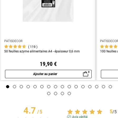
PATISDECOR
PATISDECO
119
50 feuilles azyme alimentaires A4 - épaisseur 0,6 mm
100 feuilles
19,90 €
Ajouter au panier
Aperçu rapide
4.7
5
/
5
/
5
Avis vérifié