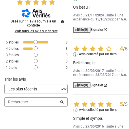
Un beau 1
Avis du
21/11/2024
, suite à une
expérience du
15/10/2022
par
A.A.
Basé sur
11
avis soumis à un
contrôle
Utile
(0)
Signaler
Voir tous les avis sur ce site
5
étoiles
8
4
/
5
4
étoiles
3
Avis collecté par un tiers
3
étoiles
0
2
étoiles
0
Belle bougie
1
étoile
0
Avis du
30/03/2017
, suite à une
expérience du
23/03/2017
par
A.A.
Trier les avis
Utile
(0)
Signaler
5
/
5
Avis collecté par un tiers
Simple et sympa.
Avis du
27/05/2016
, suite à une