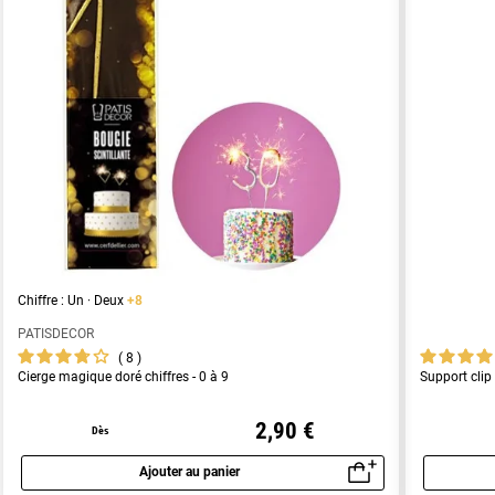
Chiffre : Un · Deux
+8
PATISDECOR
8
Cierge magique doré chiffres - 0 à 9
Support clip 
2,90 €
Dès
Ajouter au panier
Aperçu rapide