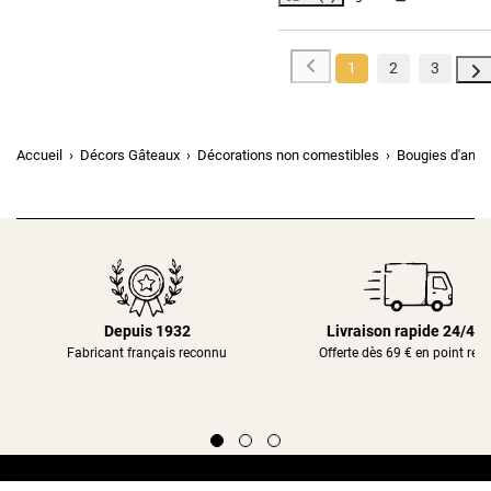
1
2
3
Accueil
Décors Gâteaux
Décorations non comestibles
Bougies d'anni
Depuis 1932
Livraison rapide 24/48
Fabricant français reconnu
Offerte dès 69 € en point rela