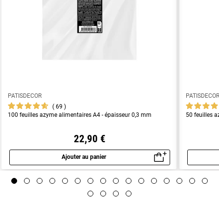
PATISDECOR
PATISDECO
69
100 feuilles azyme alimentaires A4 - épaisseur 0,3 mm
50 feuilles 
22,90 €
Ajouter au panier
Aperçu rapide