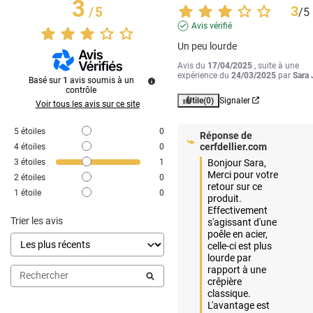
3
3
/
5
/
5
Avis vérifié
Un peu lourde
Avis du
17/04/2025
, suite à une
expérience du
24/03/2025
par
Sara 
Basé sur
1
avis soumis à un
contrôle
Utile
(0)
Signaler
Voir tous les avis sur ce site
5
étoiles
0
Réponse de
cerfdellier.com
4
étoiles
0
3
étoiles
1
Bonjour Sara,

Merci pour votre 
2
étoiles
0
retour sur ce 
1
étoile
0
produit. 
Effectivement 
Trier les avis
s'agissant d'une 
poêle en acier, 
celle-ci est plus 
lourde par 
rapport à une 
crêpière 
classique. 
L'avantage est 