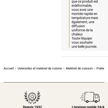
que ce produit est 
indéformable, 
vous avez une 
montée rapide en 
température mais 
également, une 
diffusion 
uniforme de la 
chaleur.

Toute l'équipe 
vous souhaite 
une belle journée.
Accueil
Ustensiles et matériel de cuisine
Matériel de cuisson
Poêles, 
Depuis 1932
Livraison rapide 24/48