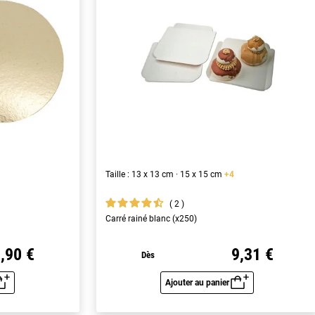
Taille : 13 x 13 cm · 15 x 15 cm
+4
2
Carré rainé blanc (x250)
,90 €
9,31 €
Dès
Ajouter au panier
u rapide
Aperçu rapide