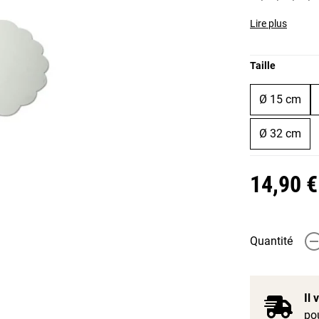
Lire plus
Taille
Ø 15 cm
Ø 32 cm
14,90 €
Quantité
-
Il
pou