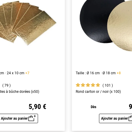
0 cm · 24 x 10 cm
+7
Taille : Ø 16 cm · Ø 18 cm
+8
79
101
lles à bûche dorées (x50)
Rond carton or / noir (x 100)
5,90 €
9
Dès
Ajouter au panier
Ajouter au panier
Aperçu rapide
Aperç