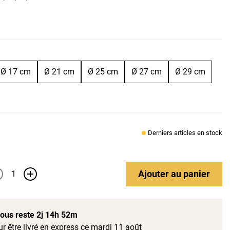
Ø 17 cm
Ø 21 cm
Ø 25 cm
Ø 27 cm
Ø 29 cm
Derniers articles en stock
Ajouter
au panier
+
 vous reste
2j 14h 52m
r être livré en express ce mardi 11 août