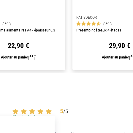
PATISDECOR
69
69
yme alimentaires A4 - épaisseur 0,3
Présentoir gâteaux 4 étages
22,90 €
29,90 €
Ajouter au panier
Ajouter au panier
Aperçu rapide
Aperç
5
/
5
Avis vérifié
Pas cher