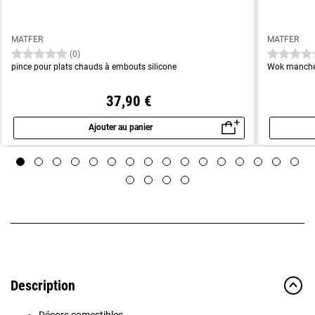
MATFER
MATFER
(0)
pince pour plats chauds à embouts silicone
Wok manche
37,90 €
Ajouter au panier
Aperçu rapide
Description
Décors comestibles