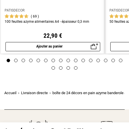
PATISDECOR
PATISDECO
69
100 feuilles azyme alimentaires A4 - épaisseur 0,3 mm
50 feuilles 
22,90 €
Ajouter au panier
Aperçu rapide
Accueil
Livraison directe
boîte de 24 décors en pain azyme banderole Jo