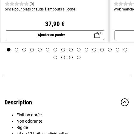
(0)
pince pour plats chauds à embouts silicone
Wok manche
37,90 €
Ajouter au panier
Aperçu rapide
Description
Finition dorée
Non odorante
Rigide
lot de 12 boites individuelles