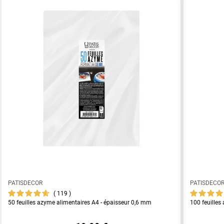
PATISDECOR
PATISDECO
119
50 feuilles azyme alimentaires A4 - épaisseur 0,6 mm
100 feuilles