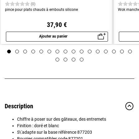
(0)
pince pour plats chauds à embouts silicone
Wok manche
37,90 €
Ajouter au panier
Aperçu rapide
Description
Chiffre à poser sur des gâteaux, des entremets
Finition : doré et blanc
S\'adapte sur la base référence 877203
Bougies compatibles code 877201