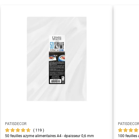
PATISDECOR
PATISDECO
119
50 feuilles azyme alimentaires A4 - épaisseur 0,6 mm
100 feuilles