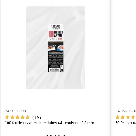
PATISDECOR
PATISDECO
69
100 feuilles azyme alimentaires A4 - épaisseur 0,3 mm
50 feuilles 