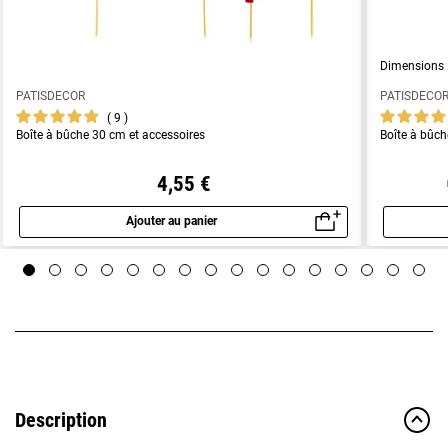
Dimensions :
PATISDECOR
PATISDECO
9
Boîte à bûche 30 cm et accessoires
Boîte à bûch
4,55 €
Ajouter au panier
Aperçu rapide
Description