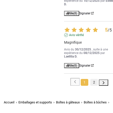
expérience du
10/12/2025
par
Estel
D.
Utile
(0)
Signaler
5
/
5
Avis vérifié
Magnifique
Avis du
30/12/2025
, suite à une
expérience du
08/12/2025
par
Laetitia D.
Utile
(0)
Signaler
1
2
Accueil
Emballages et supports
Boîtes à gâteaux
Boîtes à bûches
B