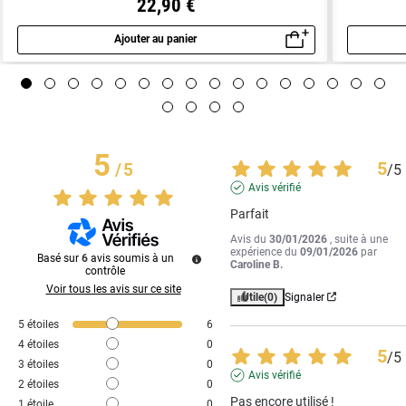
22,90 €
Ajouter au panier
Aperçu rapide
5
5
/
5
/
5
Avis vérifié
Parfait
Avis du
30/01/2026
, suite à une
expérience du
09/01/2026
par
Basé sur
6
avis soumis à un
Caroline B.
contrôle
Voir tous les avis sur ce site
Utile
(0)
Signaler
5
étoiles
6
4
étoiles
0
5
/
5
3
étoiles
0
Avis vérifié
2
étoiles
0
Pas encore utilisé !
1
étoile
0