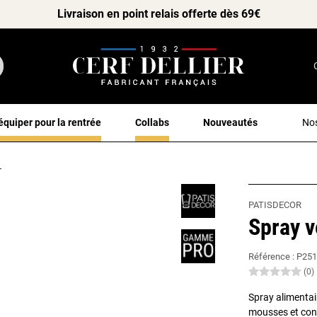
Livraison en point relais offerte dès 69€
équiper pour la rentrée
Collabs
Nouveautés
Nos
L
PATISDECOR
Spray v
Référence :
P251
(0)
Spray alimentair
mousses et con