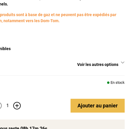
nels.
 produits sont à base de gaz et ne peuvent pas être expédiés par
en, notamment vers les Dom-Tom.
nibles
Voir les autres options
En stock
Ajouter
au panier
+
 vous reste
08h 17m 25s