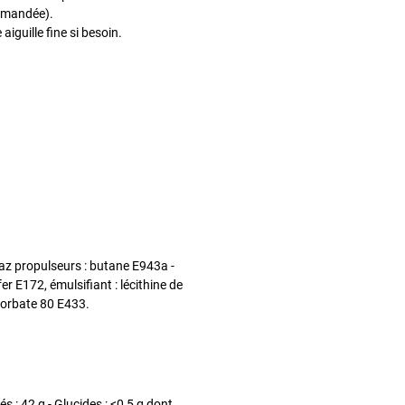
ommandée).
aiguille fine si besoin.
az propulseurs : butane E943a -
r E172, émulsifiant : lécithine de
ysorbate 80 E433.
s : 42 g - Glucides : <0,5 g dont