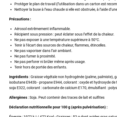
Protéger le plan de travail (l’utilisation dans un carton est rec
Nettoyer la buse à l’eau chaude si elle est obstruée, à l’aide d’une 
Précautions :
Aérosol extrêmement inflammable.
Récipient sous pression : peut éclater sous l’effet de la chaleur.
Ne pas exposer à une température supérieure à 50°C.
Tenir à l’écart des sources de chaleur, flammes, étincelles.
Ne pas vaporiser dans l’air ambiant.
Ne pas fumer à proximité.
Ne pas perforer ni brûler même après usage.
Tenir hors de portée des enfants.
Ingrédients
: Graisse végétale non hydrogénée (palme, palmiste), g
isobutane E943b - propane E944, colorant : oxyde et hydroxyde de fe
soja E322, colorant : carbonate de calcium E170, émulsifiant : pol
Allergènes
: Soja. Peut contenir des traces de lait et sulfites
​Déclaration nutritionnelle pour 100 g (après pulvérisation) :
Énergie : 1972 kJ / 472 Kcal - Graisses : 52 g dont acides gras saturé