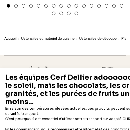
Accueil
Ustensiles et matériel de cuisine
Ustensiles de découpe
Plan
Depuis 1932
Livraison rapide 24/48
Fabricant français reconnu
Offerte dès 69 € en point rela