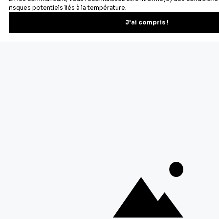
Newsletter
Recevez les recettes, astuces et offres spéciales.
S'inscrire
Vous pourrez vous désinscrire depuis votre espace client.
À propos de Cerf Dellier
Votre commande
Guides et conseil