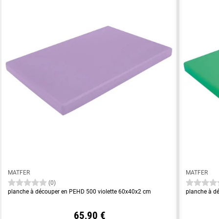
MATFER
MATFER
(0)
planche à découper en PEHD 500 violette 60x40x2 cm
planche à d
65,90 €