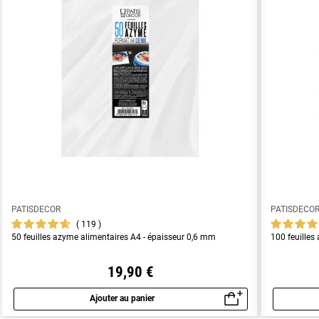
PATISDECOR
PATISDECO
119
50 feuilles azyme alimentaires A4 - épaisseur 0,6 mm
100 feuilles
19,90 €
Ajouter au panier
Aperçu rapide