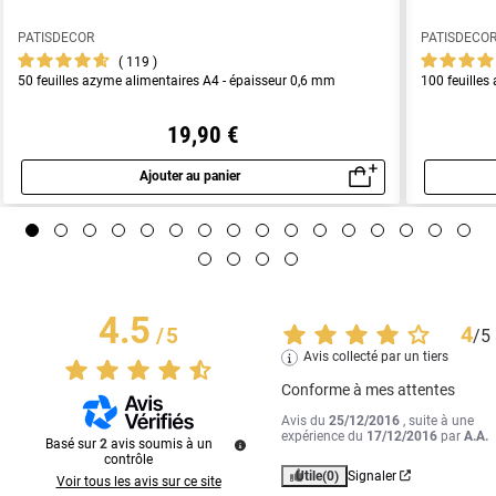
PATISDECOR
PATISDECO
119
50 feuilles azyme alimentaires A4 - épaisseur 0,6 mm
100 feuilles
19,90 €
Ajouter au panier
Aperçu rapide
4.5
4
/
5
/
5
Avis collecté par un tiers
Conforme à mes attentes
Avis du
25/12/2016
, suite à une
expérience du
17/12/2016
par
A.A.
Basé sur
2
avis soumis à un
contrôle
Utile
(0)
Signaler
Voir tous les avis sur ce site