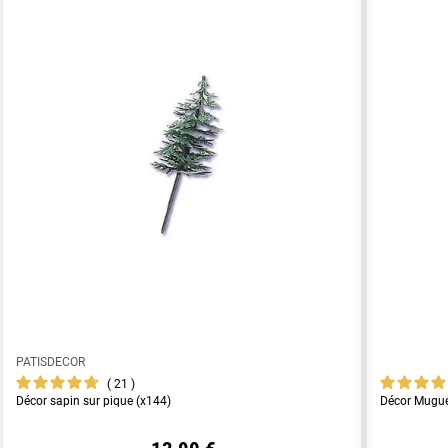
PATISDECOR
21
Décor sapin sur pique (x144)
Décor Muguet