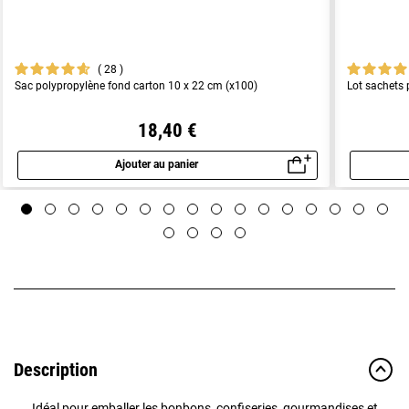
28
Sac polypropylène fond carton 10 x 22 cm (x100)
Lot sachets 
18,40 €
Ajouter au panier
Aperçu rapide
Description
Idéal pour emballer les bonbons, confiseries, gourmandises et