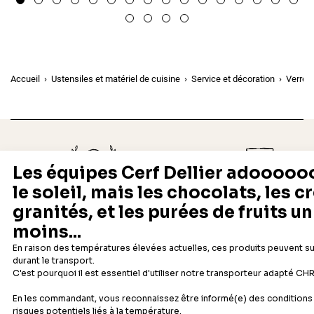
Accueil
Ustensiles et matériel de cuisine
Service et décoration
Verres,
Depuis 1932
Livraison rapide 24/48
Fabricant français reconnu
Offerte dès 69 € en point rela
Newsletter