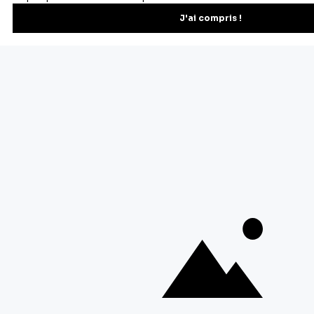
Recevez les recettes, astuces et offres spéciales.
S'inscrire
Vous pourrez vous désinscrire depuis votre espace client.
À propos de Cerf Dellier
Votre commande
Guides et conseil
Contactez notre service client