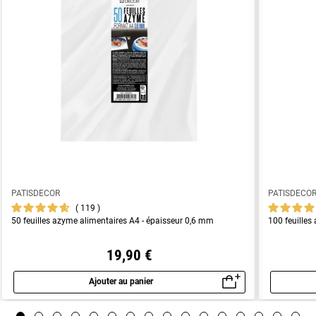
PATISDECOR
PATISDECO
119
50 feuilles azyme alimentaires A4 - épaisseur 0,6 mm
100 feuilles
19,90 €
Ajouter au panier
Aperçu rapide