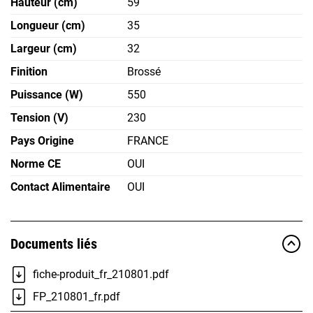
Hauteur (cm)
59
Longueur (cm)
35
Largeur (cm)
32
Finition
Brossé
Puissance (W)
550
Tension (V)
230
Pays Origine
FRANCE
Norme CE
OUI
Contact Alimentaire
OUI
Documents liés
fiche-produit_fr_210801.pdf
FP_210801_fr.pdf