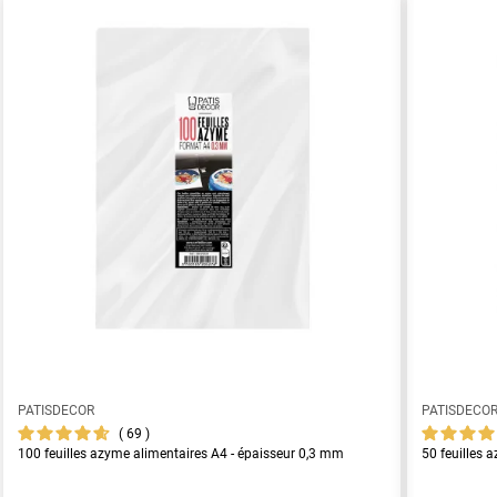
PATISDECOR
PATISDECO
69
100 feuilles azyme alimentaires A4 - épaisseur 0,3 mm
50 feuilles 