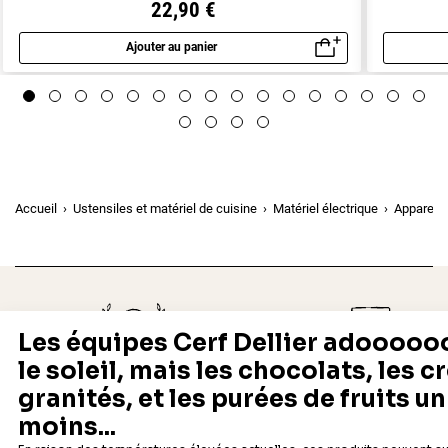
22,90 €
Ajouter au panier
Aperçu rapide
Accueil
Ustensiles et matériel de cuisine
Matériel électrique
Appareils
Depuis 1932
Livraison rapide 24/48
Fabricant français reconnu
Offerte dès 69 € en point rela