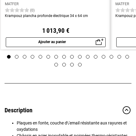
MATFER
MATFER
(0)
Krampouz plancha profonde électrique 34 x 64 cm
Krampouz pl
1 013,90 €
Ajouter au panier
Aperçu rapide
Description
Plaques en fonte, couche d\'email résistante aux rayures et
oxydations
Châssis en acier inoxydable et poignées thermo-résistantes