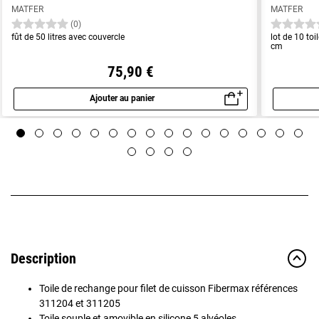
MATFER
MATFER
(0)
fût de 50 litres avec couvercle
lot de 10 to
cm
75,90 €
Ajouter au panier
Aperçu rapide
Description
Toile de rechange pour filet de cuisson Fibermax références
311204 et 311205
Toile souple et amovible en silicone 5 alvéoles