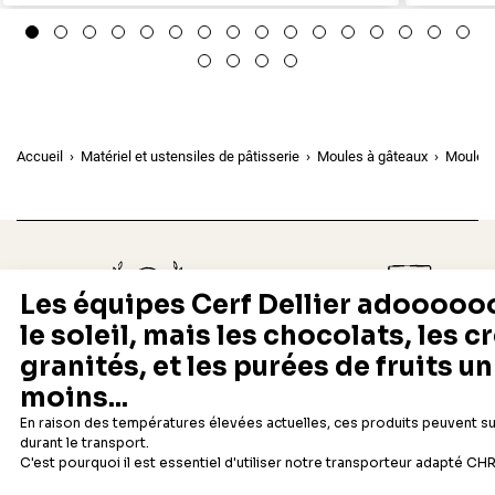
Accueil
Matériel et ustensiles de pâtisserie
Moules à gâteaux
Moules 
Depuis 1932
Livraison rapide 24/48
Fabricant français reconnu
Offerte dès 69 € en point rela