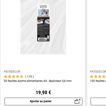
PATISDECOR
PATISDECO
119
50 feuilles azyme alimentaires A4 - épaisseur 0,6 mm
100 feuilles
19,90 €
Ajouter au panier
Aperçu rapide