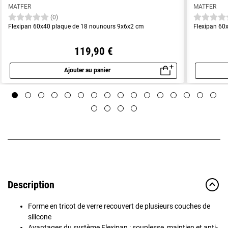
MATFER
MATFER
(0)
Flexipan 60x40 plaque de 18 nounours 9x6x2 cm
Flexipan 60x
119,90 €
Ajouter au panier
Aperçu rapide
Description
Forme en tricot de verre recouvert de plusieurs couches de
silicone
Avantages du système Flexipan : souplesse, maintien et anti-