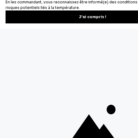
Newsletter
Recevez les recettes, astuces et offres spéciales.
S'inscrire
Vous pourrez vous désinscrire depuis votre espace client.
À propos de Cerf Dellier
Votre commande
Guides et conseil