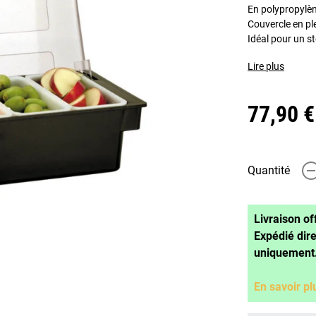
En polypropylèn
Couvercle en pl
Idéal pour un s
Lire plus
77,90 €
Quantité
-
Livraison of
Expédié dir
uniquement
En savoir pl