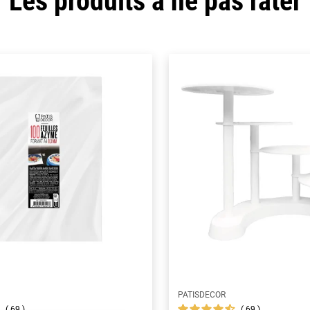
Les produits à ne pas rater
PATISDECOR
69
69