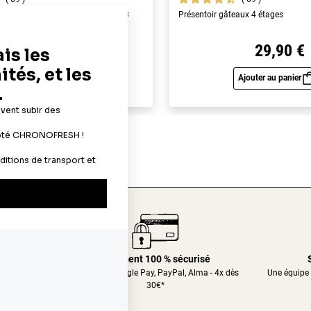
yme alimentaires A4 - épaisseur 0,3
Présentoir gâteaux 4 étages
22,90 €
29,90 €
Ajouter au panier
Ajouter au panier
Aperçu rapide
Aperç
24/48h
Paiement 100 % sécurisé
nt relais
CB, Apple&Google Pay, PayPal, Alma - 4x dès
Une équipe 
30€*