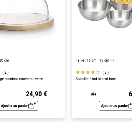
· 20 cm
Taille : 16 cm · 18 cm
+4
2
3
ge bambou couvercle verre
Saladier / bol bistrot inox
24,90 €
6
Dès
Ajouter au panier
Ajouter au panier
Aperçu rapide
Aperç