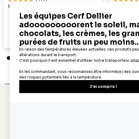
50 feuilles azyme alimentaires A4 - épaisseur 0,6 mm
100 feuilles az
mm
19,90 €
Ajouter au panier
Aperçu rapide
Depuis 1932
Livraison rapide 
Fabricant français reconnu
Offerte dès 69 € en poi