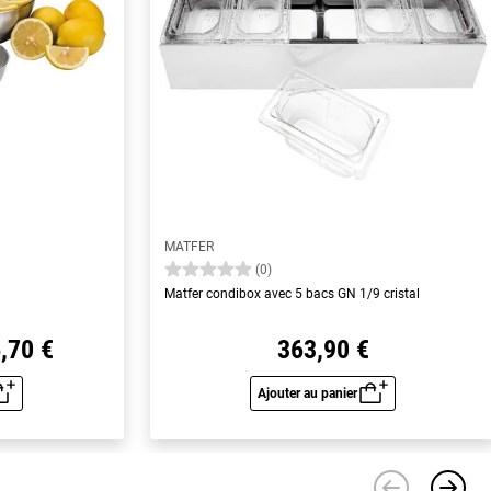
MATFER
(0)
Matfer condibox avec 5 bacs GN 1/9 cristal
,70 €
363,90 €
Ajouter au panier
u rapide
Aperçu rapide