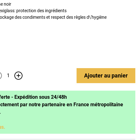
e noir
exiglass: protection des ingrédients
tockage des condiments et respect des règles d\'hygiène
Ajouter
au panier
+
ferte - Expédition sous 24/48h
ectement par notre partenaire en France métropolitaine
.
us.