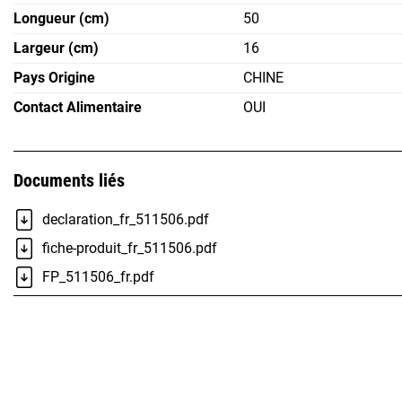
Longueur (cm)
50
Largeur (cm)
16
Pays Origine
CHINE
Contact Alimentaire
OUI
Documents liés
declaration_fr_511506.pdf
fiche-produit_fr_511506.pdf
FP_511506_fr.pdf