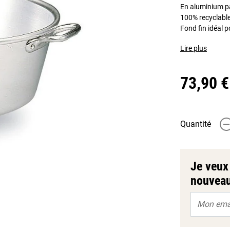
En aluminium pa
100% recyclabl
Fond fin idéal p
Lire plus
73,90 €
Quantité
-
Je veux 
nouveau