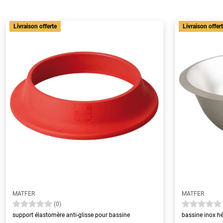
Livraison offerte
Livraison offer
MATFER
MATFER
(0)
support élastomère anti-glisse pour bassine
bassine inox h