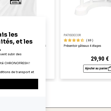
PATISDECOR
69
69
yme alimentaires A4 - épaisseur 0,3
Présentoir gâteaux 4 étages
22,90 €
29,90 €
Ajouter au panier
Ajouter au panier
Aperçu rapide
Aperç