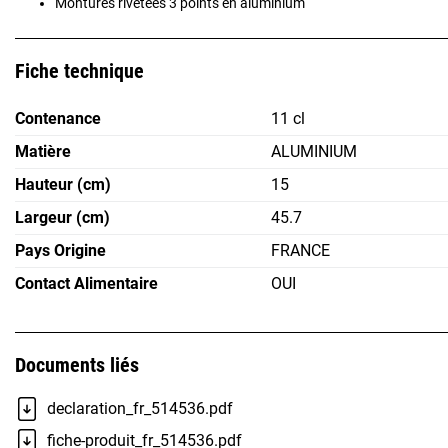
Montures rivetées 3 points en aluminium
Fiche technique
Contenance
11 cl
Matière
ALUMINIUM
Hauteur (cm)
15
Largeur (cm)
45.7
Pays Origine
FRANCE
Contact Alimentaire
OUI
Documents liés
declaration_fr_514536.pdf
fiche-produit_fr_514536.pdf