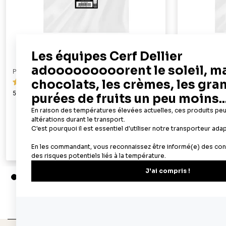
PATISDECOR
PATISDECOR
119
50 feuilles azyme alimentaires A4 - épaisseur 0,6 mm
100 feuilles az
mm
19,90 €
Ajouter au panier
Aperçu rapide