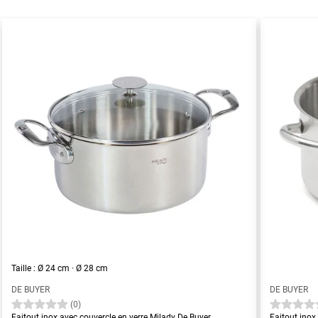
Taille : Ø 24 cm · Ø 28 cm
DE BUYER
DE BUYER
(0)
Faitout inox avec couvercle en verre Milady De Buyer
Faitout inox