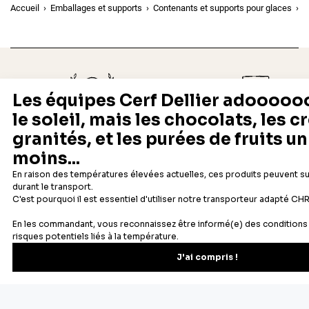
Accueil
Emballages et supports
Contenants et supports pour glaces
P
Depuis 1932
Livraison rapide 24/48
Fabricant français reconnu
Offerte dès 69 € en point rela
Newsletter
Recevez les recettes, astuces et offres spéciales.
S'inscrire