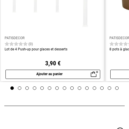
PATISDECOR
PATISDECO
(0)
Lot de 4 Push-up pour glaces et desserts
8 pots à gla
3,90 €
Ajouter au panier
Aperçu rapide