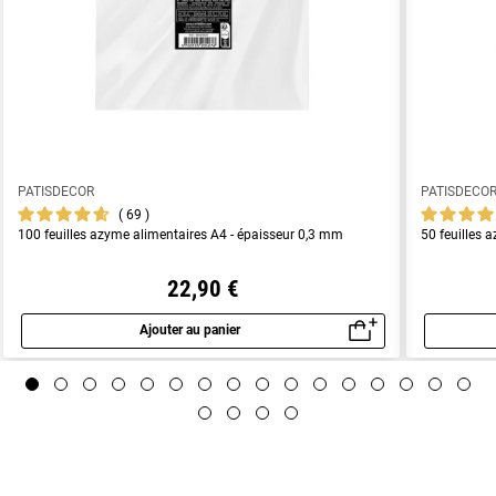
PATISDECOR
PATISDECO
69
100 feuilles azyme alimentaires A4 - épaisseur 0,3 mm
50 feuilles 
22,90 €
Ajouter au panier
Aperçu rapide