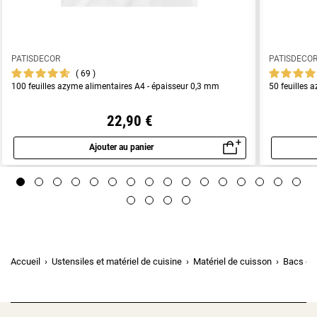
PATISDECOR
PATISDECO
69
100 feuilles azyme alimentaires A4 - épaisseur 0,3 mm
50 feuilles 
22,90 €
Ajouter au panier
Aperçu rapide
Accueil
Ustensiles et matériel de cuisine
Matériel de cuisson
Bacs ga