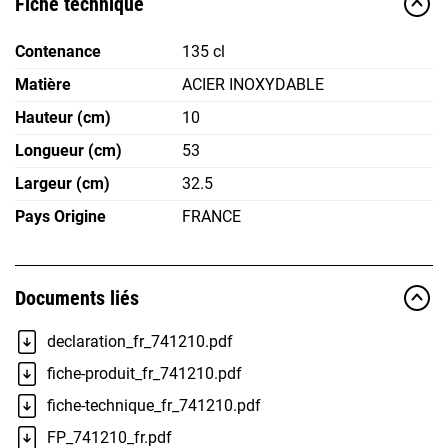
Fiche technique
Contenance
135 cl
Matière
ACIER INOXYDABLE
Hauteur (cm)
10
Longueur (cm)
53
Largeur (cm)
32.5
Pays Origine
FRANCE
Documents liés
declaration_fr_741210.pdf
fiche-produit_fr_741210.pdf
fiche-technique_fr_741210.pdf
FP_741210_fr.pdf