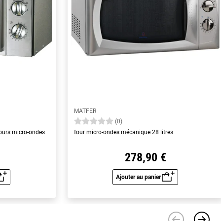
MATFER
(0)
ours micro-ondes
four micro-ondes mécanique 28 litres
278,90 €
Ajouter au panier
u rapide
Aperçu rapide