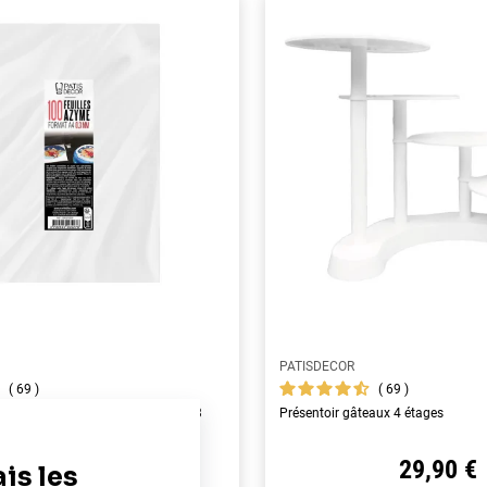
PATISDECOR
69
69
yme alimentaires A4 - épaisseur 0,3
Présentoir gâteaux 4 étages
22,90 €
29,90 €