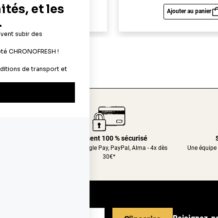
Ajouter au panier
Ajouter au panier
Aperçu rapide
Aperç
24/48h
Paiement 100 % sécurisé
nt relais
CB, Apple&Google Pay, PayPal, Alma - 4x dès
Une équipe 
30€*