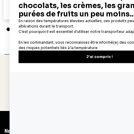
Ajouter au panier
Aperçu rapide
Depuis 1932
Livraison rapide 
Fabricant français reconnu
Offerte dès 69 € en poi
Newsletter