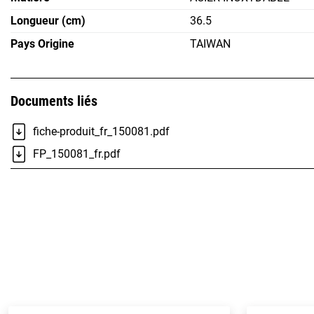
Longueur (cm)
36.5
Pays Origine
TAIWAN
Documents liés
fiche-produit_fr_150081.pdf
FP_150081_fr.pdf