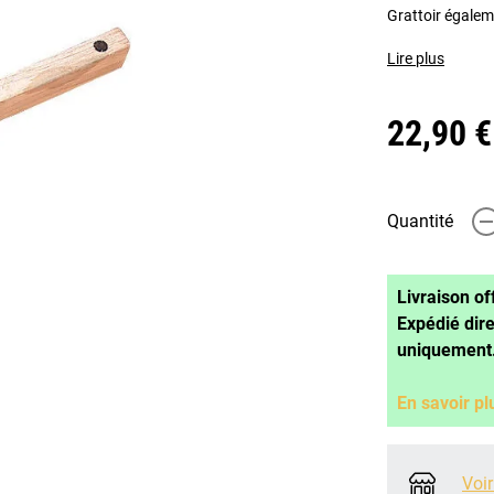
Grattoir égalem
Lire plus
22,90 €
Quantité
-
Livraison of
Expédié dir
uniquement
En savoir pl
Voir