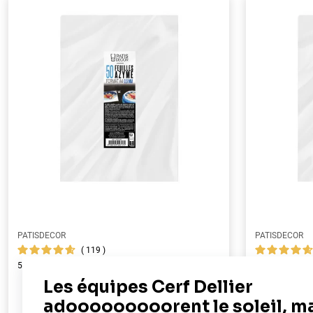
PATISDECOR
PATISDECOR
119
50 feuilles azyme alimentaires A4 - épaisseur 0,6 mm
100 feuilles az
mm
19,90 €