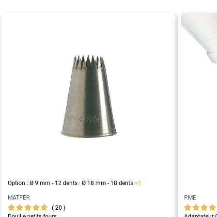
Option : Ø 9 mm - 12 dents · Ø 18 mm - 18 dents
+1
MATFER
PME
20
Douille petits fours
Adaptateur C