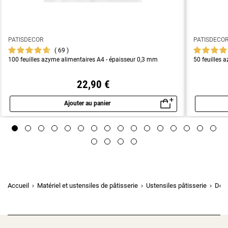
PATISDECOR
PATISDECO
69
100 feuilles azyme alimentaires A4 - épaisseur 0,3 mm
50 feuilles 
22,90 €
Ajouter au panier
Aperçu rapide
Accueil
Matériel et ustensiles de pâtisserie
Ustensiles pâtisserie
Doui