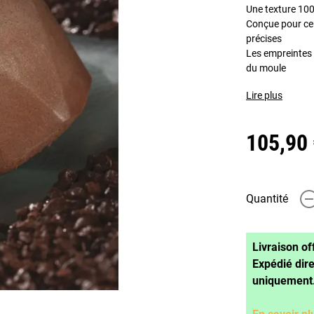
Une texture 100%
Conçue pour ceu
précises
Les empreintes 
du moule
Lire plus
105,90
Quantité
-
Livraison of
Expédié dir
uniquement