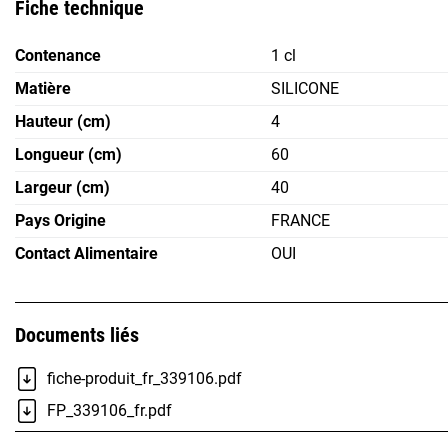
Fiche technique
Contenance
1 cl
Matière
SILICONE
Hauteur (cm)
4
Longueur (cm)
60
Largeur (cm)
40
Pays Origine
FRANCE
Contact Alimentaire
OUI
Documents liés
fiche-produit_fr_339106.pdf
FP_339106_fr.pdf