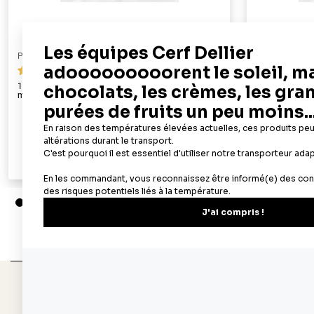
PATISDECOR
PATISDECOR
69
100 feuilles azyme alimentaires A4 - épaisseur 0,3
50 feuilles az
mm
22,90 €
Ajouter au panier
Aperçu rapide