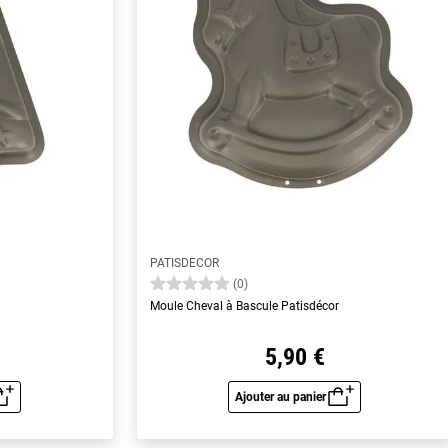
PATISDECOR
(0)
Moule Cheval à Bascule Patisdécor
5,90 €
Ajouter au panier
u rapide
Aperçu rapide