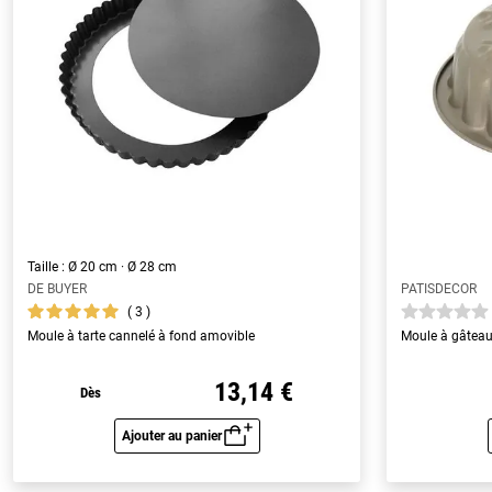
Taille : Ø 20 cm · Ø 28 cm
DE BUYER
PATISDECOR
3
Moule à tarte cannelé à fond amovible
Moule à gâtea
13,14 €
Dès
Ajouter au panier
Aperçu rapide