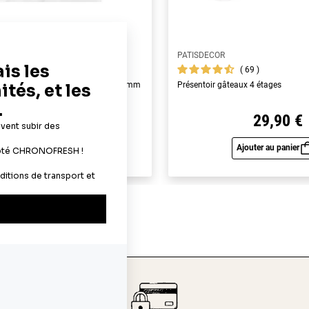
PATISDECOR
119
69
yme alimentaires A4 - épaisseur 0,6 mm
Présentoir gâteaux 4 étages
19,90 €
29,90 €
Ajouter au panier
Ajouter au panier
Aperçu rapide
Aperç