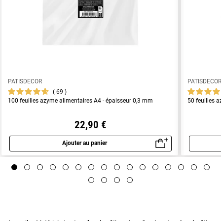
PATISDECOR
PATISDECO
69
100 feuilles azyme alimentaires A4 - épaisseur 0,3 mm
50 feuilles 
22,90 €
Ajouter au panier
Aperçu rapide