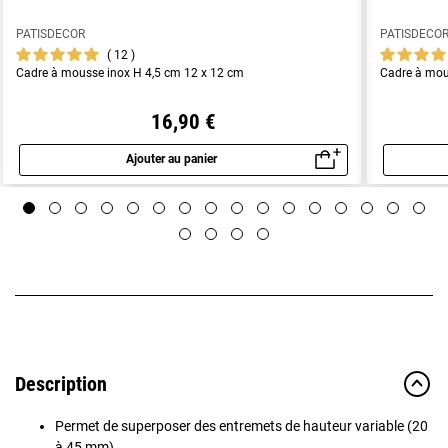
PATISDECOR
PATISDECO
12
Cadre à mousse inox H 4,5 cm 12 x 12 cm
Cadre à mou
16,90 €
Ajouter au panier
Aperçu rapide
Description
Permet de superposer des entremets de hauteur variable (20
à 45 mm)