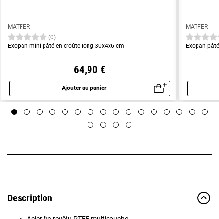
MATFER
MATFER
(0)
Exopan mini pâté en croûte long 30x4x6 cm
Exopan pâté
64,90 €
Ajouter au panier
Aperçu rapide
Description
Acier fin revêtu PTFE multicouche