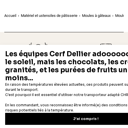
Accueil
Matériel et ustensiles de pâtisserie
Moules à gâteaux
Moules 
Depuis 1932
Livraison rapide 24/48
Fabricant français reconnu
Offerte dès 69 € en point rela
Newsletter
Recevez les recettes, astuces et offres spéciales.