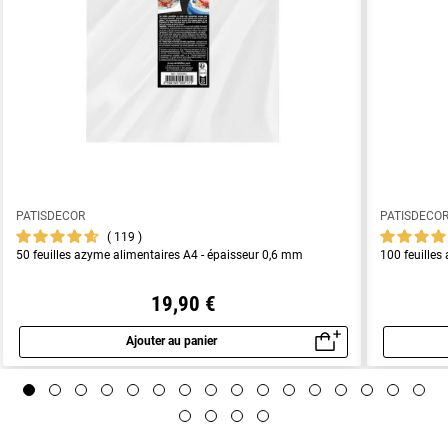
PATISDECOR
PATISDECO
119
50 feuilles azyme alimentaires A4 - épaisseur 0,6 mm
100 feuilles
19,90 €
Ajouter au panier
Aperçu rapide