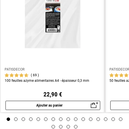
PATISDECOR
PATISDECO
69
100 feuilles azyme alimentaires A4 - épaisseur 0,3 mm
50 feuilles 
22,90 €
Ajouter au panier
Aperçu rapide