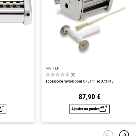
MATFER
(0)
accessoire ravioli pour 073141 et 073145
87,90 €
Ajouter au panier
u rapide
Aperçu rapide