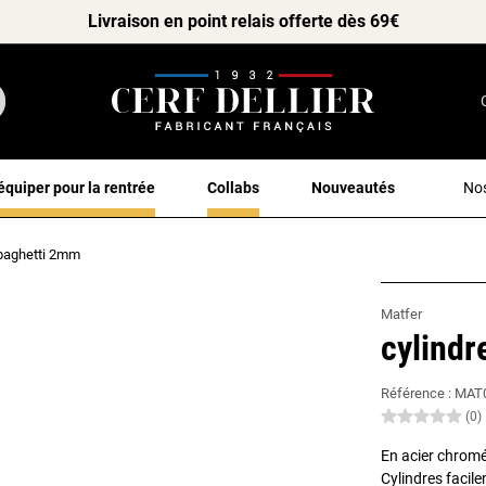
Livraison en point relais offerte dès 69€
équiper pour la rentrée
Collabs
Nouveautés
Nos
spaghetti 2mm
Matfer
cylindr
Référence :
MAT
(0)
En acier chrom
Cylindres faci