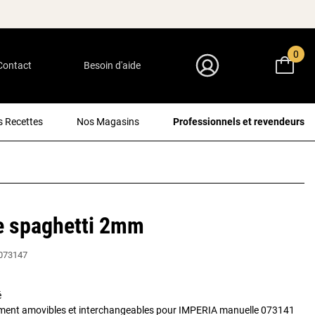
0
Contact
Besoin d'aide
Mon Compte
 Recettes
Nos Magasins
Professionnels et revendeurs
e spaghetti 2mm
073147
é
lement amovibles et interchangeables pour IMPERIA manuelle 073141