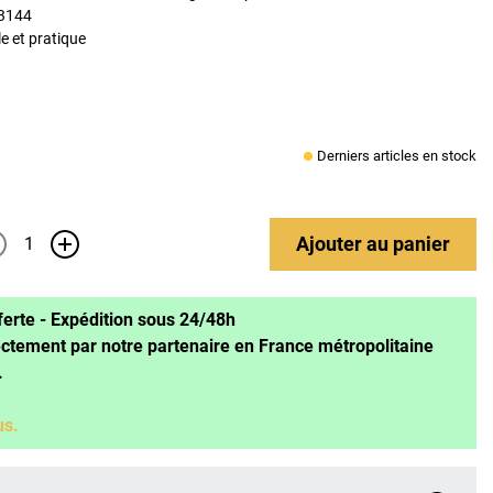
73144
le et pratique
Derniers articles en stock
Ajouter
au panier
+
ferte - Expédition sous 24/48h
ectement par notre partenaire en France métropolitaine
.
us.