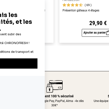
PATISDECOR
69
69
yme alimentaires A4 - épaisseur 0,3
Présentoir gâteaux 4 étages
22,90 €
29,90 €
Ajouter au panier
Ajouter au panier
Aperçu rapide
Aperç
24/48h
Paiement 100 % sécurisé
nt relais
CB, Apple&Google Pay, PayPal, Alma - 4x dès
Une équipe 
30€*