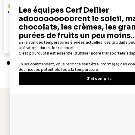
PATISDECOR
PATISDECOR
119
50 feuilles azyme alimentaires A4 - épaisseur 0,6 mm
100 feuilles az
mm
19,90 €
Ajouter au panier
Aperçu rapide
Depuis 1932
Livraison rapide 
Fabricant français reconnu
Offerte dès 69 € en poi