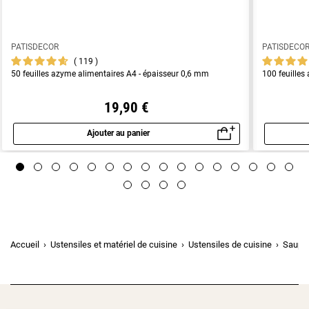
PATISDECOR
PATISDECO
119
50 feuilles azyme alimentaires A4 - épaisseur 0,6 mm
100 feuilles
19,90 €
Ajouter au panier
Aperçu rapide
Accueil
Ustensiles et matériel de cuisine
Ustensiles de cuisine
Saupou