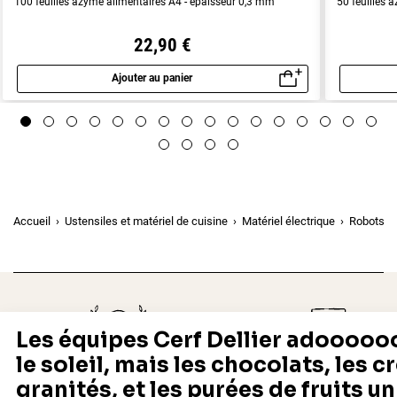
100 feuilles azyme alimentaires A4 - épaisseur 0,3 mm
50 feuilles 
22,90 €
Ajouter au panier
Aperçu rapide
Accueil
Ustensiles et matériel de cuisine
Matériel électrique
Robots de
Depuis 1932
Livraison rapide 24/48
Fabricant français reconnu
Offerte dès 69 € en point rela