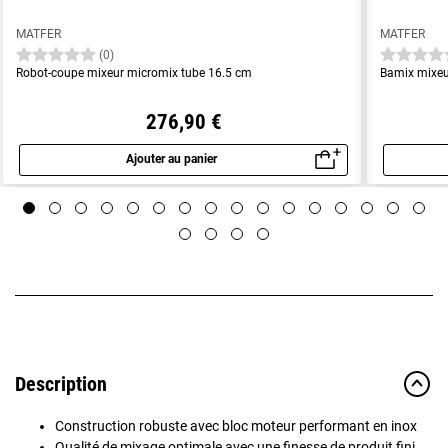
MATFER
MATFER
(0)
Robot-coupe mixeur micromix tube 16.5 cm
Bamix mixeu
276,90 €
Ajouter au panier
Aperçu rapide
Description
Construction robuste avec bloc moteur performant en inox
Qualité de mixage optimale avec une finesse de produit fini