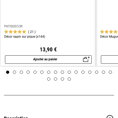
PATISDECOR
21
Décor sapin sur pique (x144)
Décor Muguet
13,90 €
Ajouter au panier
Aperçu rapide