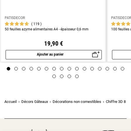
PATISDECOR
PATISDECO
119
50 feuilles azyme alimentaires A4 - épaisseur 0,6 mm
100 feuilles
19,90 €
Ajouter au panier
Aperçu rapide
Accueil
Décors Gâteaux
Décorations non comestibles
Chiffre 3D 8 do