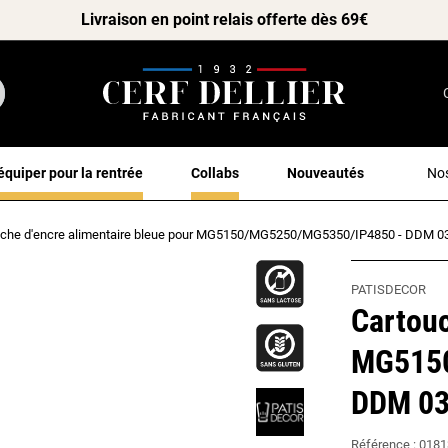
Livraison en point relais offerte dès 69€
équiper pour la rentrée
Collabs
Nouveautés
Nos
uche d'encre alimentaire bleue pour MG5150/MG5250/MG5350/IP4850 - DDM 0
PATISDECOR
Cartouc
MG5150
DDM 03
Référence :
0181