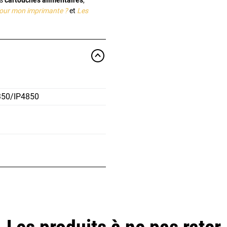
es
cartouches alimentaires
,
 pour mon imprimante ?
et
Les
50/IP4850