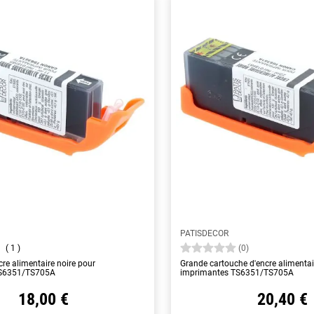
PATISDECOR
1
(0)
re alimentaire noire pour
Grande cartouche d'encre alimentai
TS6351/TS705A
imprimantes TS6351/TS705A
18,00 €
20,40 €