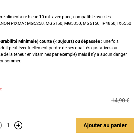
re alimentaire bleue 10 mL avec puce, compatible avec les
ANON PIXMA : MG5250, MG5150, MG5350, MG6150, IP4850, IX6550
urabilité Minimale) courte (< 30jours) ou dépassée :
une fois
oduit peut éventuellement perdre de ses qualités gustatives ou
se de la teneur en vitamines par exemple) mais il n'y a aucun danger
e consommer.
%
14,90 €
Ajouter
au panier
+