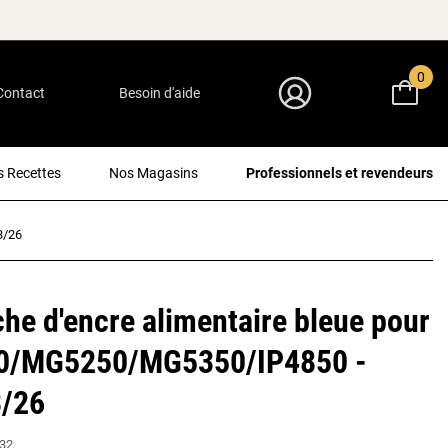
0
Contact
Besoin d'aide
Mon Compte
 Recettes
Nos Magasins
Professionnels et revendeurs
3/26
he d'encre alimentaire bleue pour
/MG5250/MG5350/IP4850 -
/26
32