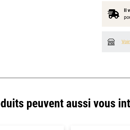
Il
pou
Voir
duits peuvent aussi vous in