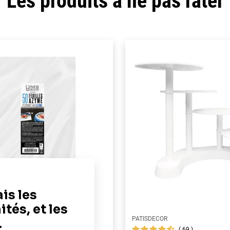
Les produits à ne pas rater
PATISDECOR
119
69