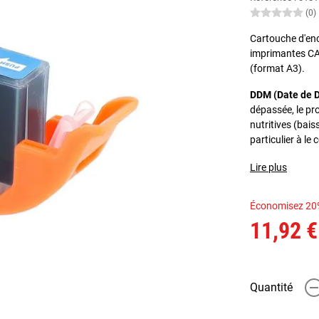
(0)
Cartouche d'enc
imprimantes C
(format A3).
DDM (Date de D
dépassée, le pr
nutritives (bais
particulier à l
Lire plus
Économisez 20
11,92 €
Quantité
-