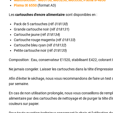
Multifonction : MG5150, MG5250, MG5350, Pixma IP4850
Pixma IX 6550
(format A3)
Les
cartouches d'encre alimentaire
sont disponibles en :
Pack de 5 cartouches (réf
018130
)
Grande cartouche noir (réf
018131
)
Cartouche jaune (réf
018134
)
Cartouche rouge magenta (réf
018133
)
Cartouche bleu cyan (réf
018132
)
Petite cartouche noir (réf
018135
)
Composition : Eau, conservateur E1520, stabilisant E422, colorant 
Ne jamais congeler. Laisser les cartouches dans la tête d'impressio
Afin d'éviter le séchage, nous vous recommandons de faire un test d
par semaine.
En cas de non utilisation prolongée, nous vous conseillons de remp
alimentaire par des cartouches de nettoyage et de purger la tête d'
couleurs sur papier.