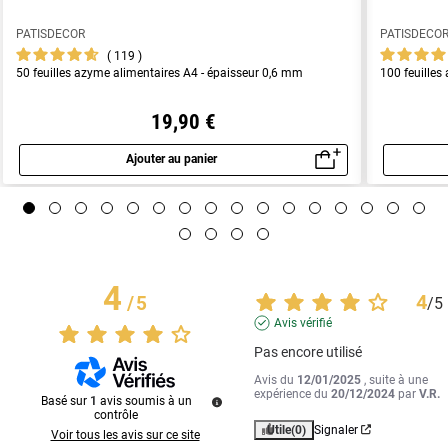
PATISDECOR
PATISDECO
119
50 feuilles azyme alimentaires A4 - épaisseur 0,6 mm
100 feuilles
19,90 €
Ajouter au panier
Aperçu rapide
4
4
/
5
/
5
Avis vérifié
Pas encore utilisé
Avis du
12/01/2025
, suite à une
expérience du
20/12/2024
par
V.R.
Basé sur
1
avis soumis à un
contrôle
Utile
(0)
Signaler
Voir tous les avis sur ce site