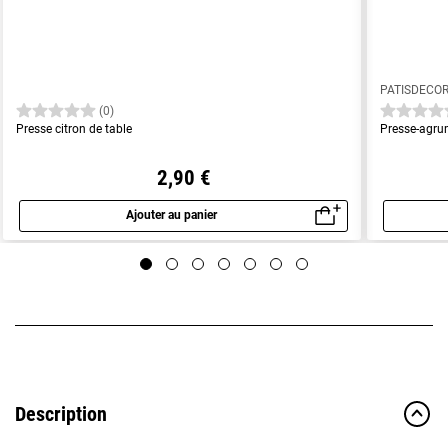
PATISDECO
(0)
Presse citron de table
Presse-agr
2,90 €
Ajouter au panier
Aperçu rapide
Description