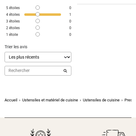
5
étoiles
0
4
étoiles
1
3
étoiles
0
2
étoiles
0
1
étoile
0
Trier les avis
Accueil
Ustensiles et matériel de cuisine
Ustensiles de cuisine
Presse