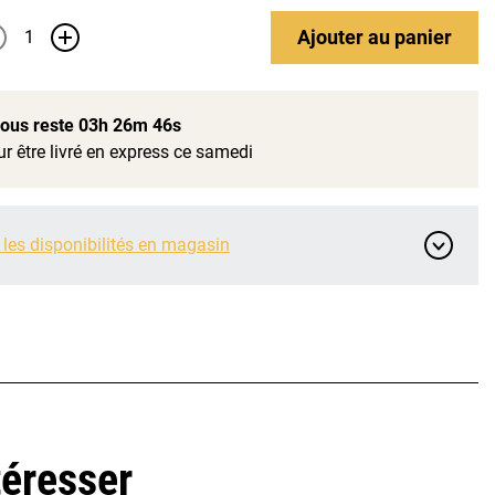
Ajouter
au panier
+
 vous reste
03h 26m 45s
r être livré en express ce samedi
 les disponibilités en magasin
téresser