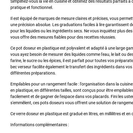
Simplifiez-vous la vie en cuisine et obtenez des résultats parfaits 
pratique et fonctionnel.
Il est équipé de marques de mesure claires et précises, vous permet
une précision absolue. Les graduations faciles à lire garantissent d
pour les liquides ou les ingrédients secs. Ne vous inquiétez plus d
vous offre des mesures fiables pour des recettes réussies.
Ce pot doseur en plastique est polyvalent et adapté à une large gam
vous ayez besoin de mesurer des liquides comme l'eau, le lait ou des
farine, le sucre ou les épices, il est parfait pour toutes vos prépara
bec verseur facilite également le transfert des ingrédients dans vos
différentes préparations.
Empilables pour un rangement facile : l'organisation dans la cuisin
en plastique, en différentes tailles, sont conçus pour être empilable
facilement et de gagner de l'espace dans vos placards. Fini les usten
s'emmêlent, ces pots doseurs vous offrent une solution de rangeme
Ce verre doseur en plastique est gradué en litres, en millilitres et en 
Informations complémentaires :