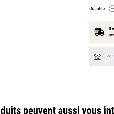
Quantité
-
Il
pou
Voir
duits peuvent aussi vous in